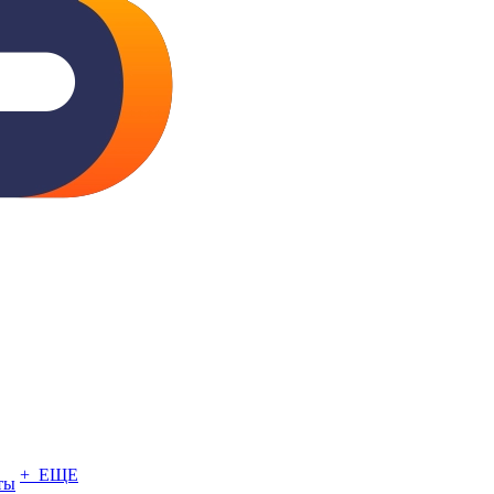
+ ЕЩЕ
ты