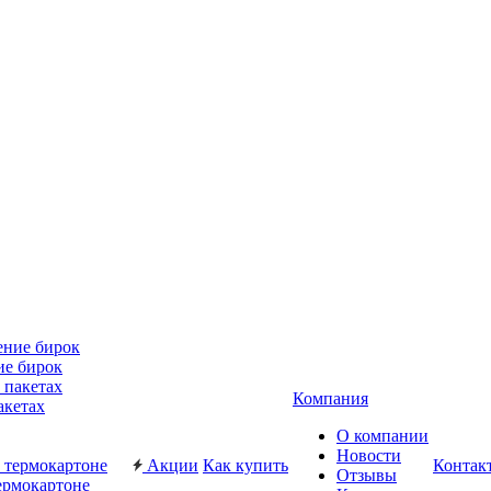
ие бирок
Компания
акетах
О компании
Новости
Акции
Как купить
Контак
Отзывы
ермокартоне