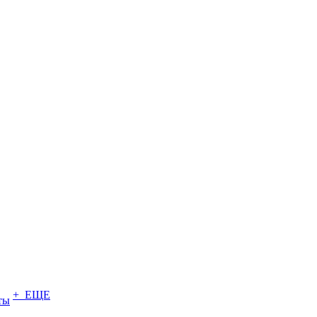
+ ЕЩЕ
ты