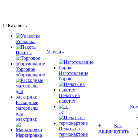
Каталог
Упаковка
Услуги
Пакеты
Торговое
Изготовление
оборудование
бирок
Печать на
пакетах
Расходные
Ком
материалы
1c
для
электрики
Как
Печать на
Акции
купить
термокартоне
Маркировка