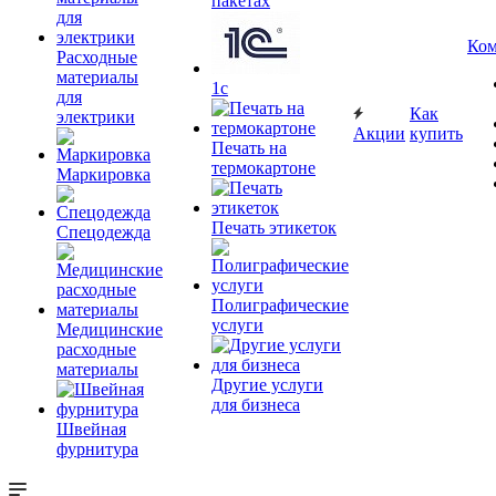
пакетах
Ком
Расходные
материалы
1c
для
Как
электрики
Акции
купить
Печать на
термокартоне
Маркировка
Печать этикеток
Спецодежда
Полиграфические
услуги
Медицинские
расходные
материалы
Другие услуги
для бизнеса
Швейная
фурнитура