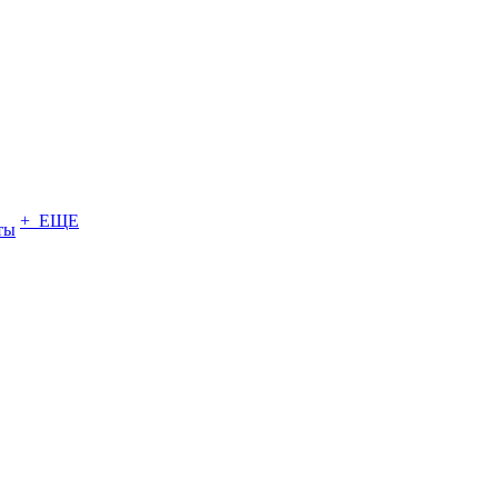
+ ЕЩЕ
ты