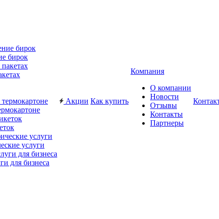
ие бирок
Компания
акетах
О компании
Новости
Акции
Как купить
Контак
Отзывы
ермокартоне
Контакты
Партнеры
еток
еские услуги
ги для бизнеса