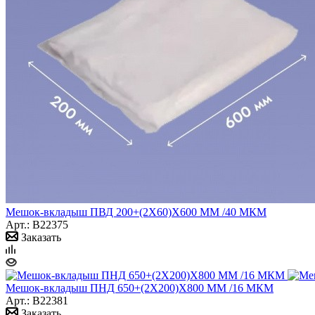
Мешок-вкладыш ПВД 200+(2Х60)Х600 ММ /40 МКМ
Арт.: B22375
Заказать
Мешок-вкладыш ПНД 650+(2Х200)Х800 ММ /16 МКМ
Арт.: B22381
Заказать