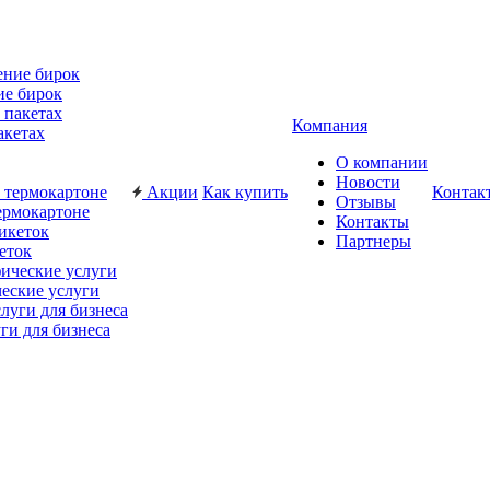
ие бирок
Компания
акетах
О компании
Новости
Акции
Как купить
Контак
Отзывы
ермокартоне
Контакты
Партнеры
еток
еские услуги
ги для бизнеса