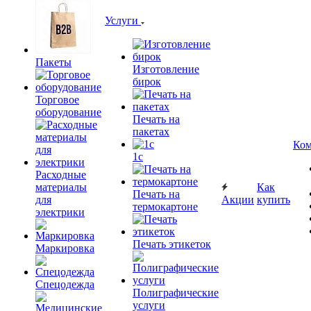
Услуги
Пакеты
Изготовление
бирок
Торговое
оборудование
Печать на
пакетах
Ком
1c
Расходные
материалы
Как
Печать на
для
Акции
купить
термокартоне
электрики
Печать этикеток
Маркировка
Спецодежда
Полиграфические
услуги