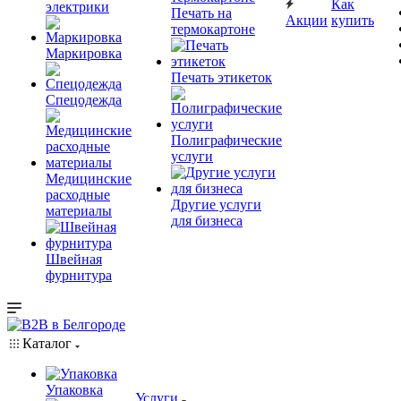
Как
электрики
Печать на
Акции
купить
термокартоне
Маркировка
Печать этикеток
Спецодежда
Полиграфические
услуги
Медицинские
расходные
Другие услуги
материалы
для бизнеса
Швейная
фурнитура
Каталог
Упаковка
Услуги