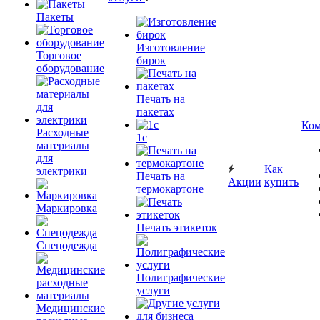
Пакеты
Изготовление
Торговое
бирок
оборудование
Печать на
пакетах
Ком
Расходные
1c
материалы
для
Как
электрики
Печать на
Акции
купить
термокартоне
Маркировка
Печать этикеток
Спецодежда
Полиграфические
услуги
Медицинские