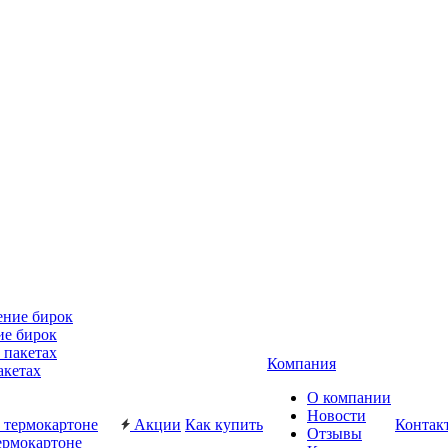
ие бирок
Компания
акетах
О компании
Новости
Акции
Как купить
Контак
Отзывы
ермокартоне