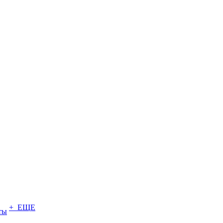
+ ЕЩЕ
ты