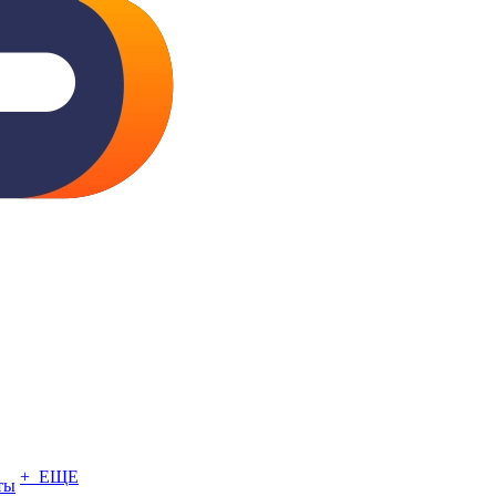
+ ЕЩЕ
ты