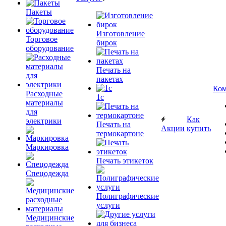
Пакеты
Изготовление
Торговое
бирок
оборудование
Печать на
пакетах
Ком
Расходные
1c
материалы
для
Как
электрики
Печать на
Акции
купить
термокартоне
Маркировка
Печать этикеток
Спецодежда
Полиграфические
услуги
Медицинские