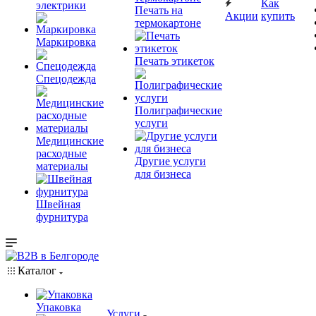
Как
электрики
Печать на
Акции
купить
термокартоне
Маркировка
Печать этикеток
Спецодежда
Полиграфические
услуги
Медицинские
расходные
Другие услуги
материалы
для бизнеса
Швейная
фурнитура
Каталог
Упаковка
Услуги