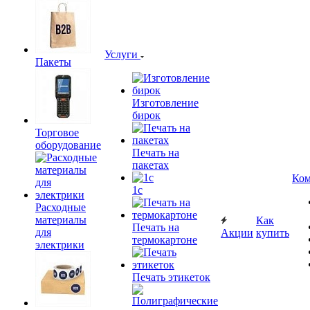
Услуги
Пакеты
Изготовление
бирок
Торговое
оборудование
Печать на
пакетах
Ком
1c
Расходные
материалы
Как
Печать на
для
Акции
купить
термокартоне
электрики
Печать этикеток