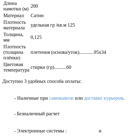
Длина
200
намотки (м)
Материал
Сатин
Плотность
удельная гр /кв.м 125
материала
Толщина,
0,125
мм
Плотность
(толщина
плетения (основа/уток)............95х34
плёнки)
Цветовая
стирки (гр)..........60
температура
Доступно 3 удобных способа оплаты:
- Наличные
при
самовывозе
или
доставке курьером
.
- Безналичный расчет
- Электронные системы
:
и