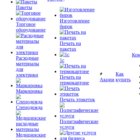
Пакеты
Изготовление
Торговое
бирок
оборудование
Печать на
пакетах
Ком
Расходные
1c
материалы
для
Как
электрики
Печать на
Акции
купить
термокартоне
Маркировка
Печать этикеток
Спецодежда
Полиграфические
услуги
Медицинские