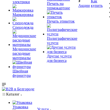
Как
электрики
Печать на
Акции
купить
термокартоне
Маркировка
Печать этикеток
Спецодежда
Полиграфические
услуги
Медицинские
расходные
Другие услуги
материалы
для бизнеса
Швейная
фурнитура
Каталог
Упаковка
Услуги