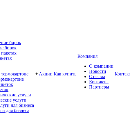
ие бирок
Компания
акетах
О компании
Новости
Акции
Как купить
Контак
Отзывы
ермокартоне
Контакты
Партнеры
еток
еские услуги
ги для бизнеса