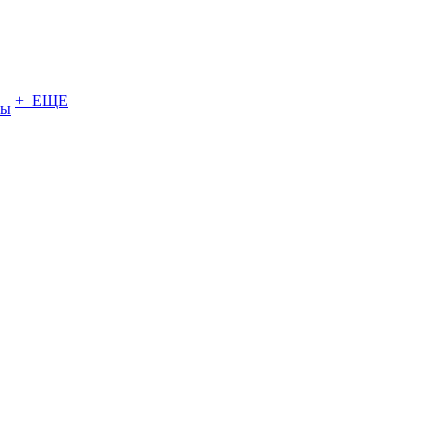
+ ЕЩЕ
ты