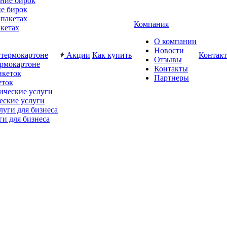
е бирок
Компания
акетах
О компании
Новости
Акции
Как купить
Контак
Отзывы
ермокартоне
Контакты
Партнеры
еток
еские услуги
ги для бизнеса