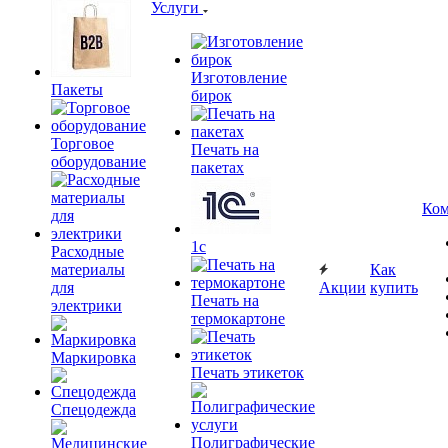
Услуги
Изготовление
Пакеты
бирок
Торговое
Печать на
оборудование
пакетах
Ком
1c
Расходные
материалы
Как
для
Акции
купить
Печать на
электрики
термокартоне
Маркировка
Печать этикеток
Спецодежда
Полиграфические