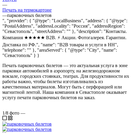
—
Печать на термокартоне
—
парковочных билетов
", "provider": { "@type": "LocalBusiness", "address": { "@type":
"PostalAddress", "addressLocality": "Россия", "addressRegion":
"Севастополь", "streetAddress": "" }, "description": "Контакты.
Компания ★★★★★ B2B. ⚡️ Акции. Фотогалерея. Гарантии.
Доставка по РФ.", "name": "B2B товары и услуги в НН",
"telephone": "" }, "areaServed": { "@type": "City", "name":
"Севастополь" } }
Печать парковочных билетов — это актуальная услуга в зоне
парковки автомобилей в аэропорту, на железнодорожном
вокзале, городских стоянках, театрах. Для продуктивности их
работы важно, чтобы билеты изготавливались из
качественных материалов. Могут быть с перфорацией или
магнитной лентой. Наша компания в Севастополе оказывает
услугу печати парковочных билетов на заказ.
1/8
фото
—