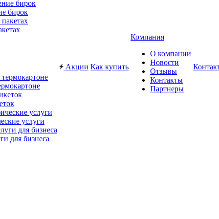
ие бирок
акетах
Компания
О компании
Новости
Акции
Как купить
Контак
Отзывы
Контакты
ермокартоне
Партнеры
еток
еские услуги
ги для бизнеса