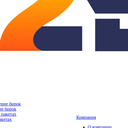
ие бирок
Компания
акетах
О компании