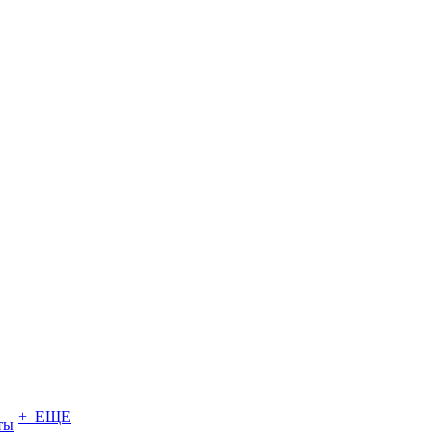
+ ЕЩЕ
ты