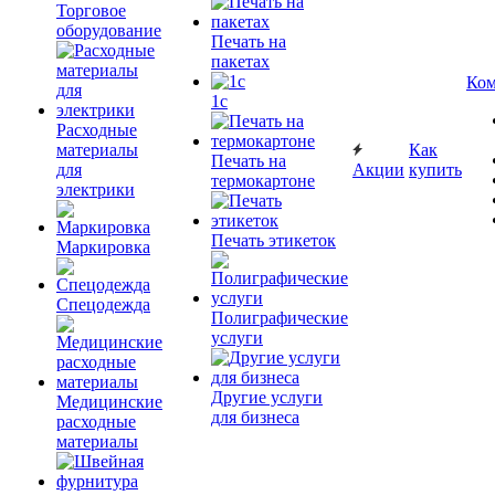
Торговое
оборудование
Печать на
пакетах
Ком
1c
Расходные
материалы
Как
Печать на
для
Акции
купить
термокартоне
электрики
Печать этикеток
Маркировка
Спецодежда
Полиграфические
услуги
Другие услуги
Медицинские
для бизнеса
расходные
материалы