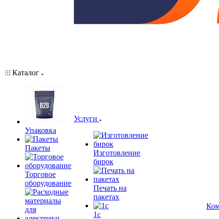
Каталог
Услуги
Упаковка
Пакеты
Изготовление
бирок
Торговое
оборудование
Печать на
пакетах
Ком
1c