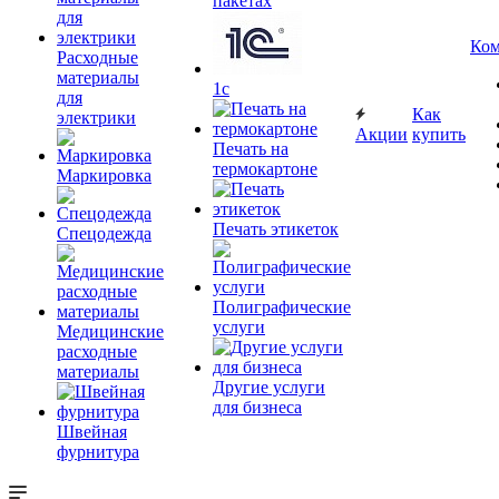
пакетах
Ком
Расходные
материалы
1c
для
Как
электрики
Акции
купить
Печать на
термокартоне
Маркировка
Печать этикеток
Спецодежда
Полиграфические
услуги
Медицинские
расходные
материалы
Другие услуги
для бизнеса
Швейная
фурнитура