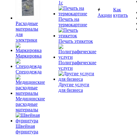
1c
Как
Акции
купить
Печать на
Расходные
термокартоне
материалы
для
электрики
Печать этикеток
Маркировка
Полиграфические
услуги
Спецодежда
Другие услуги
для бизнеса
Медицинские
расходные
материалы
Швейная
фурнитура