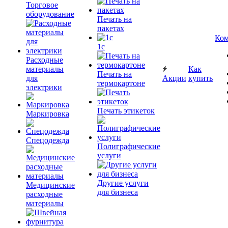
Торговое
оборудование
Печать на
пакетах
Ком
1c
Расходные
материалы
Как
Печать на
для
Акции
купить
термокартоне
электрики
Печать этикеток
Маркировка
Спецодежда
Полиграфические
услуги
Другие услуги
Медицинские
для бизнеса
расходные
материалы