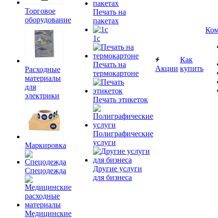
Торговое
Печать на
оборудование
пакетах
Ком
1c
Как
Печать на
Акции
купить
Расходные
термокартоне
материалы
для
электрики
Печать этикеток
Полиграфические
услуги
Маркировка
Другие услуги
Спецодежда
для бизнеса
Медицинские