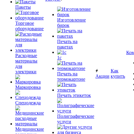
Пакеты
Изготовление
Торговое
бирок
оборудование
Печать на
пакетах
Ком
Расходные
1c
материалы
для
Как
электрики
Печать на
Акции
купить
термокартоне
Маркировка
Печать этикеток
Спецодежда
Полиграфические
услуги
Медицинские