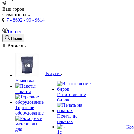
Ваш город
Севастополь
+7 - 8692 - 99 - 9614
Войти
Поиск
Каталог
Услуги
Упаковка
Пакеты
Изготовление
бирок
Торговое
оборудование
Печать на
пакетах
Ком
1c