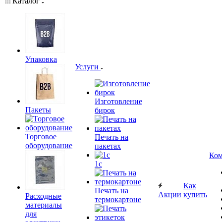
Каталог
Упаковка
Услуги
Изготовление
Пакеты
бирок
Торговое
Печать на
оборудование
пакетах
Ком
1c
Как
Печать на
Акции
купить
Расходные
термокартоне
материалы
для