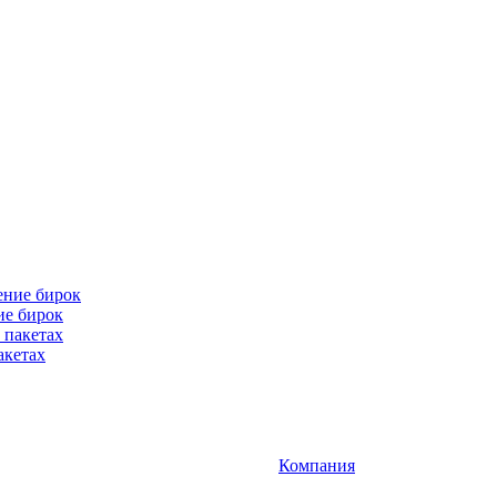
ие бирок
акетах
Компания