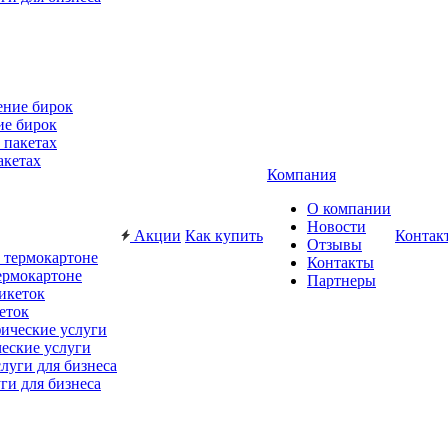
ие бирок
акетах
Компания
О компании
Новости
Акции
Как купить
Контак
Отзывы
Контакты
ермокартоне
Партнеры
еток
еские услуги
ги для бизнеса