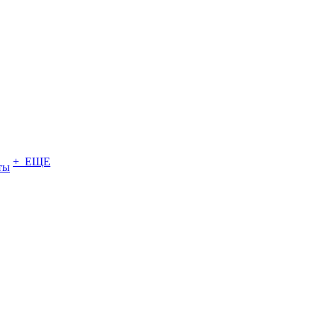
+ ЕЩЕ
ты