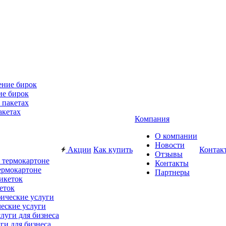
ие бирок
акетах
Компания
О компании
Новости
Акции
Как купить
Контак
Отзывы
Контакты
ермокартоне
Партнеры
еток
еские услуги
ги для бизнеса