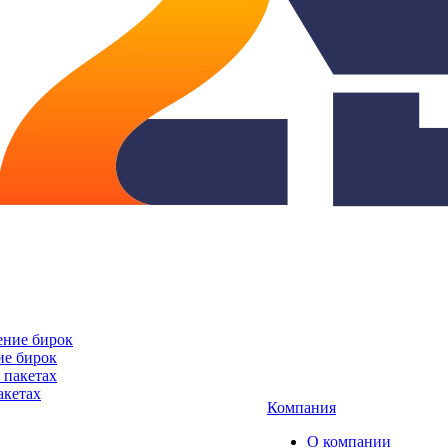
ие бирок
акетах
Компания
О компании