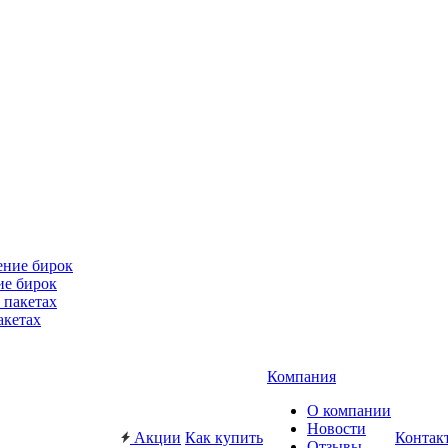
ие бирок
акетах
Компания
О компании
Новости
Акции
Как купить
Контак
Отзывы