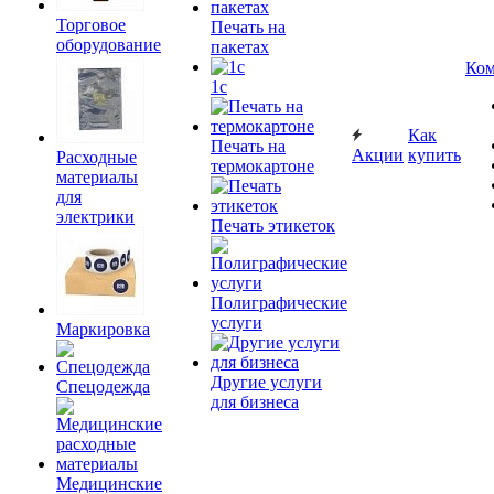
Торговое
Печать на
оборудование
пакетах
Ком
1c
Как
Печать на
Акции
купить
Расходные
термокартоне
материалы
для
электрики
Печать этикеток
Полиграфические
услуги
Маркировка
Другие услуги
Спецодежда
для бизнеса
Медицинские