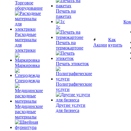
Торговое
оборудование
Печать на
пакетах
Ком
1c
Расходные
материалы
Как
Печать на
для
Акции
купить
термокартоне
электрики
Печать этикеток
Маркировка
Спецодежда
Полиграфические
услуги
Другие услуги
Медицинские
для бизнеса
расходные
материалы