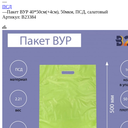
—
ПСД
—
Пакет ВУР 40*50см(+4см), 50мкм, ПCД, салатовый
Артикул:
B23384