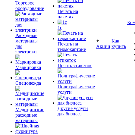
Торговое
оборудование
Печать на
пакетах
Ком
1c
Расходные
материалы
Как
Печать на
для
Акции
купить
термокартоне
электрики
Печать этикеток
Маркировка
Спецодежда
Полиграфические
услуги
Другие услуги
Медицинские
для бизнеса
расходные
материалы