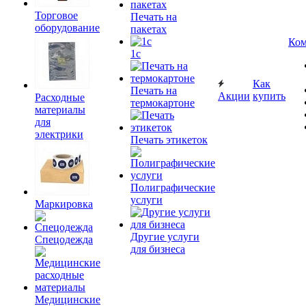
Торговое
Печать на
оборудование
пакетах
Ком
1c
Как
Печать на
Акции
купить
Расходные
термокартоне
материалы
для
электрики
Печать этикеток
Полиграфические
услуги
Маркировка
Другие услуги
Спецодежда
для бизнеса
Медицинские