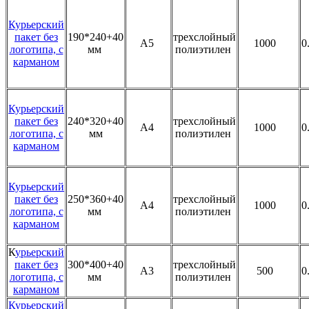
Курьерский
пакет без
190*240+40
трехслойный
А5
1000
0
логотипа, с
мм
полиэтилен
карманом
Курьерский
пакет без
240*320+40
трехслойный
А4
1000
0
логотипа, с
мм
полиэтилен
карманом
Курьерский
пакет без
250*360+40
трехслойный
А4
1000
0
логотипа, с
мм
полиэтилен
карманом
К
урьерский
пакет без
300*400+40
трехслойный
А3
500
0
логотипа, с
мм
полиэтилен
карманом
Курьерский