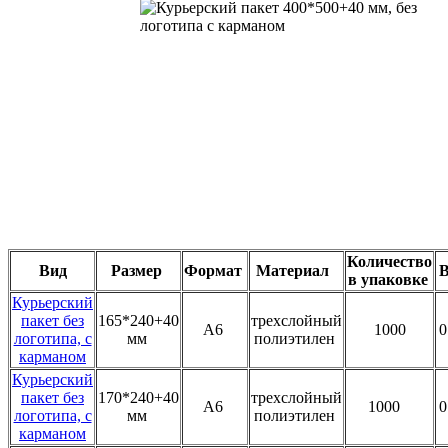
Количество
Вид
Размер
Формат
Материал
В
в упаковке
Курьерский
пакет без
165*240+40
трехслойный
А6
1000
0
логотипа, с
мм
полиэтилен
карманом
Курьерский
пакет без
170*240+40
трехслойный
А6
1000
0
логотипа, с
мм
полиэтилен
карманом